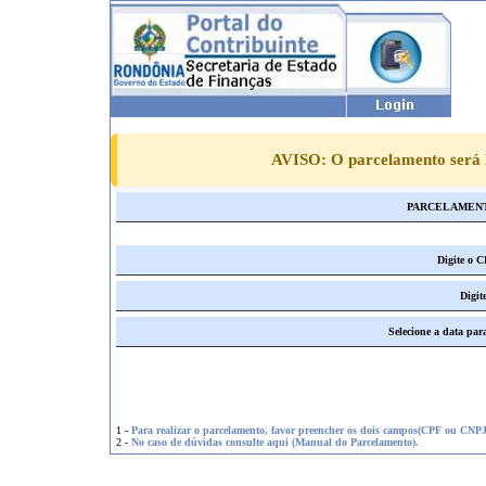
AVISO:
O parcelamento será 
PARCELAMENT
Digite o 
Digit
Selecione a data pa
1 -
Para realizar o parcelamento, favor preencher os dois campos(CPF ou CNP
2 -
No caso de dúvidas consulte aqui (Manual do Parcelamento).